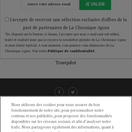
JE VALIDE
J'accepte de recevoir une sélection exclusive d'offres de la
part de partenaires de La Chronique Agora
*En cliquant sur le bouton ci-dessus, j’accepte que mon e-mail saisi soit utilisé,
traité et exploité pour que je reçoive la newsletter gratuite de La Chronique Agora
et mon Guide Spécial. A tout moment, vous pourrez vous désinscrire de La
Chronique Agora. Voir notre
Politique de confidentialité
.
Trustpilot
Nous utilisons des cookies pour nous assurer du bon
fonctionnement de notre site, pour personnaliser notre
LIENS UTILES
contenu et nos publicités, pour proposer des fonctionnalités
disponibles sur les réseaux sociaux et afin d’analyser notre
CGU
-
POLITIQUE DE CONFIDENTIALITÉ
-
POLITIQUE DES COOKIES
-
trafic. Nous partageons également des informations, quant à
MENTIONS LÉGALES
-
AIDE