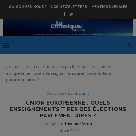
QUI SOMMES-NOUS ?
NOS NEWSLETTERS
MENTIONS LÉGALES
Accueil
Politique et vie quotidienne
Union
européenne : quels enseignements tirer des élections
parlementaires ?
Politique et vie quotidienne
UNION EUROPÉENNE : QUELS
ENSEIGNEMENTS TIRER DES ÉLECTIONS
PARLEMENTAIRES ?
rédigé par
Nicolas Perrin
14 juin 2019