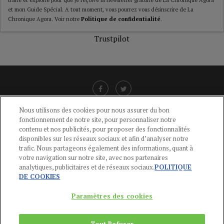
traité et exploité pour que je reçoive la newsletter gratuite de La Chronique Agora
et mon Guide Spécial. A tout moment, vous pourrez vous désinscrire de La
Chronique Agora. Voir notre
Politique de confidentialité
.
Trustpilot
Nous utilisons des cookies pour nous assurer du bon
fonctionnement de notre site, pour personnaliser notre
LIENS UTILES
contenu et nos publicités, pour proposer des fonctionnalités
disponibles sur les réseaux sociaux et afin d’analyser notre
CGU
-
POLITIQUE DE CONFIDENTIALITÉ
-
POLITIQUE DES COOKIES
-
trafic. Nous partageons également des informations, quant à
MENTIONS LÉGALES
-
AIDE
votre navigation sur notre site, avec nos partenaires
analytiques, publicitaires et de réseaux sociaux.
POLITIQUE
CONTACT
DE COOKIES
service-clients@publications-agora.fr
01 44 59 91 11
Paramètres des cookies
Du Lundi au Vendredi, 9h-13h et 14h-17h
136 Rue Saint-Denis 75002 PARIS