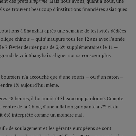
ment des prêts
subprime
. Mais nous avons, quant à nous, une
ls se trouvent beaucoup d’institutions financières asiatiques
cotations à Shanghai après une semaine de festivités dédiées
olique chinois — qui s’inaugure tous les 12 ans avec l’année
e 7 février dernier puis de 3,6% supplémentaires le 11 —
t grand de voir Shanghai s’aligner sur sa consœur plus
 boursiers n’a accouché que d’une souris — ou d’un raton —
prendre 1% aujourd’hui même.
ères 48 heures, il lui aurait été beaucoup pardonné. Compte
e centre de la Chine, d’une inflation galopante à 7% et du
ait été interprété comme un moindre mal.
 ouf » de soulagement et les gérants européens se sont