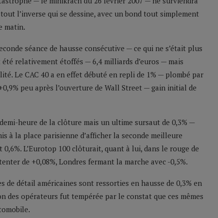
atastrophe — le minikrach du 26 février 2007 — ne surviendra
tout l’inverse qui se dessine, avec un bond tout simplement
e matin.
seconde séance de hausse consécutive — ce qui ne s’était plus
été relativement étoffés — 6,4 milliards d’euros — mais
lité. Le CAC 40 a en effet débuté en repli de 1% — plombé par
 +0,9% peu après l’ouverture de Wall Street — gain initial de
demi-heure de la clôture mais un ultime sursaut de 0,3% —
is à la place parisienne d’afficher la seconde meilleure
 0,6%. L’Eurotop 100 clôturait, quant à lui, dans le rouge de
tenter de +0,08%, Londres fermant la marche avec -0,5%.
s de détail américaines sont ressorties en hausse de 0,3% en
tion des opérateurs fut tempérée par le constat que ces mêmes
tomobile.