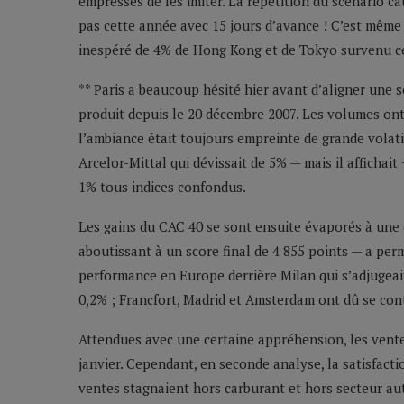
empressés de les imiter. La répétition du scénario c
pas cette année avec 15 jours d’avance ! C’est même 
inespéré de 4% de Hong Kong et de Tokyo survenu c
** Paris a beaucoup hésité hier avant d’aligner une 
produit depuis le 20 décembre 2007. Les volumes ont 
l’ambiance était toujours empreinte de grande volati
Arcelor-Mittal qui dévissait de 5% — mais il affichait
1% tous indices confondus.
Les gains du CAC 40 se sont ensuite évaporés à une 
aboutissant à un score final de 4 855 points — a perm
performance en Europe derrière Milan qui s’adjugeait
0,2% ; Francfort, Madrid et Amsterdam ont dû se con
Attendues avec une certaine appréhension, les vente
janvier. Cependant, en seconde analyse, la satisfac
ventes stagnaient hors carburant et hors secteur au