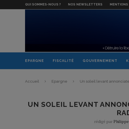
QUI SOMMES-NOUS ?
NOS NEWSLETTERS
MENTIONS 
EPARGNE
FISCALITÉ
GOUVERNEMENT
K
Accueil
Epargne
Un soleil levant annonciat
UN SOLEIL LEVANT ANNON
RA
rédigé par
Philipp