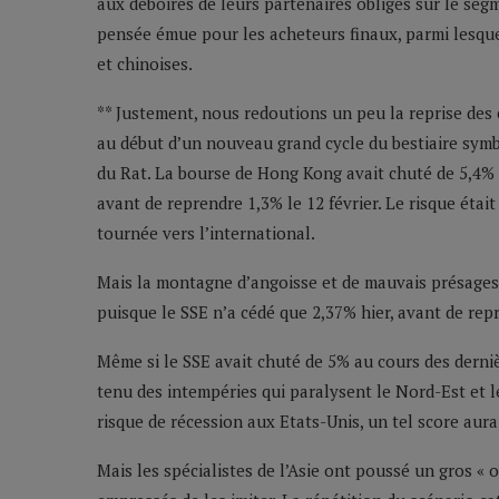
aux déboires de leurs partenaires obligés sur le seg
pensée émue pour les acheteurs finaux, parmi lesque
et chinoises.
** Justement, nous redoutions un peu la reprise des 
au début d’un nouveau grand cycle du bestiaire symb
du Rat. La bourse de Hong Kong avait chuté de 5,4% l
avant de reprendre 1,3% le 12 février. Le risque étai
tournée vers l’international.
Mais la montagne d’angoisse et de mauvais présages
puisque le SSE n’a cédé que 2,37% hier, avant de re
Même si le SSE avait chuté de 5% au cours des derni
tenu des intempéries qui paralysent le Nord-Est et l
risque de récession aux Etats-Unis, un tel score aur
Mais les spécialistes de l’Asie ont poussé un gros «