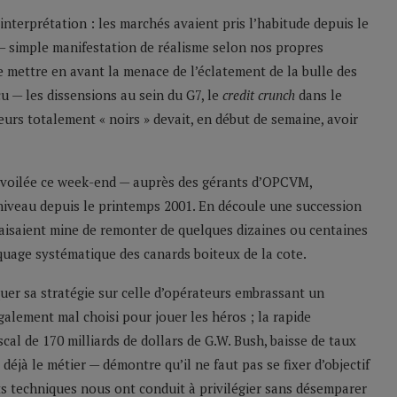
interprétation : les marchés avaient pris l’habitude depuis le
 — simple manifestation de réalisme selon nos propres
 de mettre en avant la menace de l’éclatement de la bulle des
 — les dissensions au sein du G7, le
credit crunch
dans le
eurs totalement « noirs » devait, en début de semaine, avoir
évoilée ce week-end — auprès des gérants d’OPCVM,
 niveau depuis le printemps 2001. En découle une succession
 faisaient mine de remonter de quelques dizaines ou centaines
aquage systématique des canards boiteux de la cote.
uer sa stratégie sur celle d’opérateurs embrassant un
lement mal choisi pour jouer les héros ; la rapide
scal de 170 milliards de dollars de G.W. Bush, baisse de taux
 déjà le métier — démontre qu’il ne faut pas se fixer d’objectif
 techniques nous ont conduit à privilégier sans désemparer