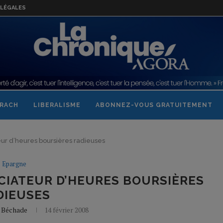
LÉGALES
RACH
LIBERALISME
ABONNEZ-VOUS GRATUITEMENT
eur d’heures boursières radieuses
Epargne
CIATEUR D’HEURES BOURSIÈRES
DIEUSES
e Béchade
14 février 2008