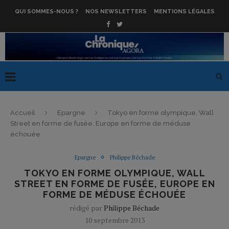
QUI SOMMES-NOUS ?
NOS NEWSLETTERS
MENTIONS LÉGALES
Accueil
Epargne
Tokyo en forme olympique, Wall
Street en forme de fusée, Europe en forme de méduse
échouée
Epargne
Philippe Béchade
TOKYO EN FORME OLYMPIQUE, WALL
STREET EN FORME DE FUSÉE, EUROPE EN
FORME DE MÉDUSE ÉCHOUÉE
rédigé par
Philippe Béchade
10 septembre 2013