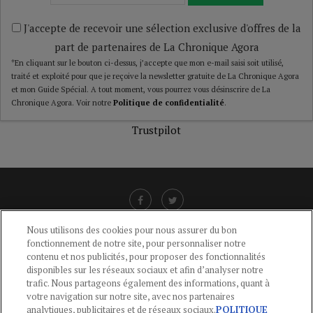
J'accepte de recevoir une sélection exclusive d'offres de la
part de partenaires de La Chronique Agora
*En cliquant sur le bouton ci-dessus, j’accepte que mon e-mail saisi soit utilisé,
traité et exploité pour que je reçoive la newsletter gratuite de La Chronique Agora
et mon Guide Spécial. A tout moment, vous pourrez vous désinscrire de La
Chronique Agora. Voir notre
Politique de confidentialité
.
Trustpilot
Nous utilisons des cookies pour nous assurer du bon
fonctionnement de notre site, pour personnaliser notre
LIENS UTILES
contenu et nos publicités, pour proposer des fonctionnalités
disponibles sur les réseaux sociaux et afin d’analyser notre
CGU
-
POLITIQUE DE CONFIDENTIALITÉ
-
POLITIQUE DES COOKIES
-
trafic. Nous partageons également des informations, quant à
MENTIONS LÉGALES
-
AIDE
votre navigation sur notre site, avec nos partenaires
analytiques, publicitaires et de réseaux sociaux.
POLITIQUE
CONTACT