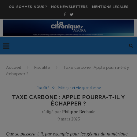
QUI SOMMES-NOUS ?
NOS NEWSLETTERS
MENTIONS LÉGALES
Accueil
Fiscalité
Taxe carbone : Apple pourra-t-il y
échapper ?
Fiscalité
Politique et vie quotidienne
TAXE CARBONE : APPLE POURRA-T-IL Y
ÉCHAPPER ?
rédigé par
Philippe Béchade
9 mars 2023
Que se passera-t-il, par exemple pour les géants du numérique