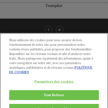
Trustpilot
Nous utilisons des cookies pour nous assurer du bon
fonctionnement de notre site, pour personnaliser notre
LIENS UTILES
contenu et nos publicités, pour proposer des fonctionnalités
disponibles sur les réseaux sociaux et afin d’analyser notre
CGU
-
POLITIQUE DE CONFIDENTIALITÉ
-
POLITIQUE DES COOKIES
-
trafic. Nous partageons également des informations, quant à
MENTIONS LÉGALES
-
AIDE
votre navigation sur notre site, avec nos partenaires
analytiques, publicitaires et de réseaux sociaux.
POLITIQUE
CONTACT
DE COOKIES
service-clients@publications-agora.fr
01 44 59 91 11
Paramètres des cookies
Du Lundi au Vendredi, 9h-13h et 14h-17h
136 Rue Saint-Denis 75002 PARIS
Tout Refuser
Copyright © 2024
Publications Agora