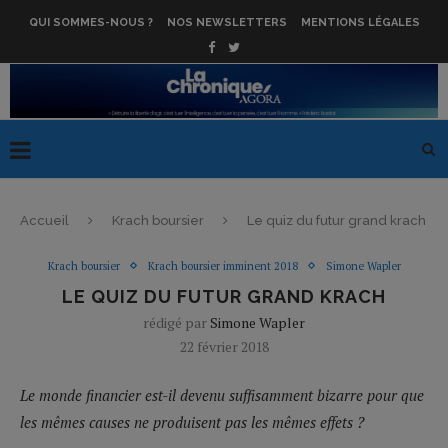
QUI SOMMES-NOUS ?
NOS NEWSLETTERS
MENTIONS LÉGALES
Accueil
Krach boursier
Le quiz du futur grand krach
Krach boursier
Krach boursier imminent 2018
Simone Wapler
LE QUIZ DU FUTUR GRAND KRACH
rédigé par
Simone Wapler
22 février 2018
Le monde financier est-il devenu suffisamment bizarre pour que
les mêmes causes ne produisent pas les mêmes effets ?