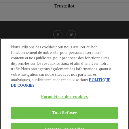
Trustpilot
Nous utilisons des cookies pour nous assurer du bon
fonctionnement de notre site, pour personnaliser notre
LIENS UTILES
contenu et nos publicités, pour proposer des fonctionnalités
disponibles sur les réseaux sociaux et afin d’analyser notre
CGU
-
POLITIQUE DE CONFIDENTIALITÉ
-
POLITIQUE DES COOKIES
-
trafic. Nous partageons également des informations, quant à
MENTIONS LÉGALES
-
AIDE
votre navigation sur notre site, avec nos partenaires
analytiques, publicitaires et de réseaux sociaux.
POLITIQUE
CONTACT
DE COOKIES
service-clients@publications-agora.fr
01 44 59 91 11
Paramètres des cookies
Du Lundi au Vendredi, 9h-13h et 14h-17h
136 Rue Saint-Denis 75002 PARIS
Tout Refuser
Copyright © 2024
Publications Agora