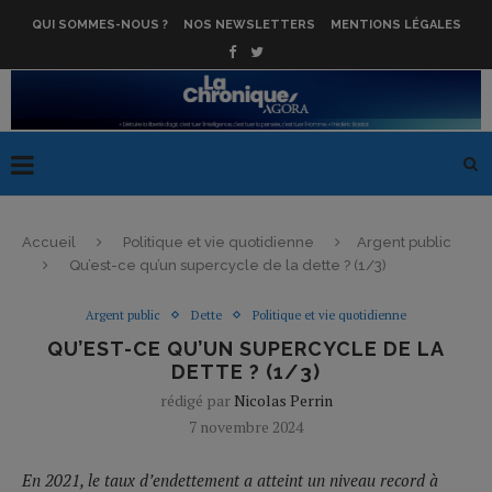
QUI SOMMES-NOUS ?
NOS NEWSLETTERS
MENTIONS LÉGALES
Accueil
Politique et vie quotidienne
Argent public
Qu’est-ce qu’un supercycle de la dette ? (1/3)
Argent public
Dette
Politique et vie quotidienne
QU’EST-CE QU’UN SUPERCYCLE DE LA
DETTE ? (1/3)
rédigé par
Nicolas Perrin
7 novembre 2024
En 2021, le taux d’endettement a atteint un niveau record à