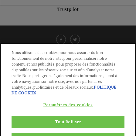
Trustpilot
Nous utilisons des cookies pour nous assurer du bon
fonctionnement de notre site, pour personnaliser notre
LIENS UTILES
contenu et nos publicités, pour proposer des fonctionnalités
disponibles sur les réseaux sociaux et afin d’analyser notre
CGU
-
POLITIQUE DE CONFIDENTIALITÉ
-
POLITIQUE DES COOKIES
-
trafic. Nous partageons également des informations, quant à
MENTIONS LÉGALES
-
AIDE
votre navigation sur notre site, avec nos partenaires
analytiques, publicitaires et de réseaux sociaux.
POLITIQUE
CONTACT
DE COOKIES
service-clients@publications-agora.fr
01 44 59 91 11
Paramètres des cookies
Du Lundi au Vendredi, 9h-13h et 14h-17h
136 Rue Saint-Denis 75002 PARIS
Tout Refuser
Copyright © 2024
Publications Agora