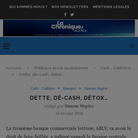
QUI SOMMES-NOUS ?
NOS NEWSLETTERS
MENTIONS LÉGALES
Accueil
Politique et vie quotidienne
Cash - Cashless
Dette, dé-cash, détox…
Cash - Cashless
Epargne
Simone Wapler
DETTE, DÉ-CASH, DÉTOX…
rédigé par
Simone Wapler
26 février 2018
La troisième banque commerciale lettone, ABLV, va avoir le
droit de faire faillite, a indiqué samedi la Banque centrale