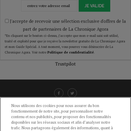
JE VALIDE
J'accepte de recevoir une sélection exclusive d'offres de la
part de partenaires de La Chronique Agora
*En cliquant sur le bouton ci-dessus, j’accepte que mon e-mail saisi soit utilisé,
traité et exploité pour que je reçoive la newsletter gratuite de La Chronique Agora
et mon Guide Spécial. A tout moment, vous pourrez vous désinscrire de La
Chronique Agora. Voir notre
Politique de confidentialité
.
Trustpilot
Nous utilisons des cookies pour nous assurer du bon
fonctionnement de notre site, pour personnaliser notre
LIENS UTILES
contenu et nos publicités, pour proposer des fonctionnalités
disponibles sur les réseaux sociaux et afin d’analyser notre
CGU
-
POLITIQUE DE CONFIDENTIALITÉ
-
POLITIQUE DES COOKIES
-
trafic. Nous partageons également des informations, quant à
MENTIONS LÉGALES
-
AIDE