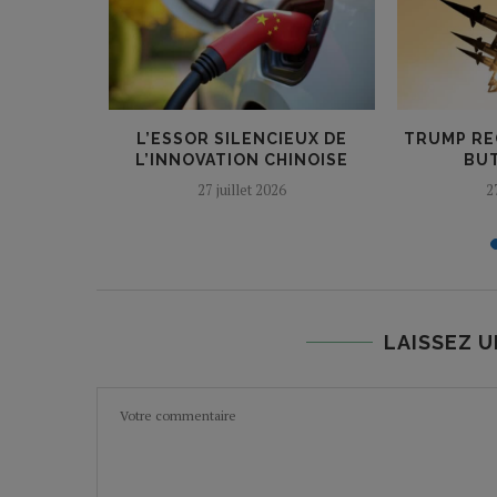
 LE GRAND
L’ESSOR SILENCIEUX DE
TRUMP RE
030
L’INNOVATION CHINOISE
BUT
27 juillet 2026
2
LAISSEZ 