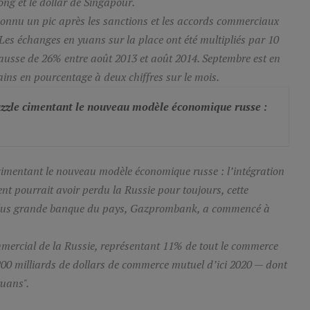
ng et le dollar de Singapour.
onnu un pic après les sanctions et les accords commerciaux
Les échanges en yuans sur la place ont été multipliés par 10
hausse de 26% entre août 2013 et août 2014. Septembre est en
ins en pourcentage à deux chiffres sur le mois.
puzzle cimentant le nouveau modèle économique russe :
e cimentant le nouveau modèle économique russe : l’intégration
ent pourrait avoir perdu la Russie pour toujours, cette
e plus grande banque du pays, Gazprombank, a commencé à
mmercial de la Russie, représentant 11% de tout le commerce
200 milliards de dollars de commerce mutuel d’ici 2020 — dont
yuans".