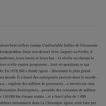
sieurs best-sellers comme L’inéluctable faillite de l’économie
Hormegeddon. Dans son dernier livre, Gagner ou Perdre, il
odernes, leurs hauts et leurs bas – et révèle en chemin la
ivre si elle espère progresser... tout en montrant ce qui
le. En 1978, Bill a fondé Agora – désormais le plus grand
u monde. Il a lancé des entreprises partout dans le monde –
e... emploie des milliers de personnes... a investi sur cinq
 douzaines d’entreprises... possède des centaines de milliers
 de 150 000 km chaque année... et a lancé plus de 1 000
 publiées notamment dans La Chronique Agora, sont lues par