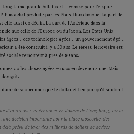
de long terme pour le billet vert — comme pour l’empire
 PIB mondial produite par les Etats-Unis diminue. La part de
 elle aussi en déclin. La part de l’Amérique dans la
apide que celle de l’Europe ou du Japon. Les Etats-Unis
tries âgées… des technologies âgées… un gouvernement âgé…
cain a été construit il y a 50 ans. Le réseau ferroviaire est
ité sociale remontent à près de 80 ans.
sonnes ou les choses âgées — nous en devenons une. Mais
rabougrit.
ntaire de soupçonner que le dollar et l’empire qu’il soutient
té d’approuver les échanges en dollars de Hong Kong, sur la
t une décision importante pour la place moscovite, des
éjà prévu de lever des milliards de dollars de devises