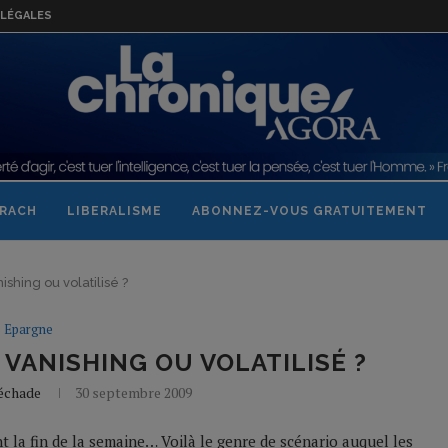
LÉGALES
RACH
LIBERALISME
ABONNEZ-VOUS GRATUITEMENT
shing ou volatilisé ?
Epargne
 VANISHING OU VOLATILISÉ ?
Béchade
30 septembre 2009
t la fin de la semaine… Voilà le genre de scénario auquel les