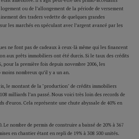
était améliorée. Il s’agit peut-être des primo-accédants
un logement ou de l’allongement de la période de versement
tainement des traders vedette de quelques grandes
s sur les marchés en spéculant avec l’argent avancé par les
ques ne font pas de cadeaux à ceux-là même qui les financent
on aux prêts immobiliers ont été durcis. Si le taux des crédits
%, pour la première fois depuis novembre 2006, les
p moins nombreux qu’il y a un an.
is, le montant de la "production" de crédits immobiliers
108 milliards l’an passé. Nous voici très loin des records de
ards d’euros. Cela représente une chute abyssale de 40% en
. Le nombre de permis de construire a baissé de 20% à 367
ises en chantier étant en repli de 19% à 308 500 unités.