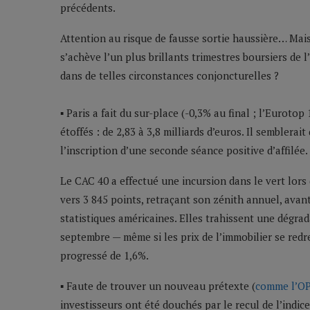
précédents.
Attention au risque de fausse sortie haussière… Mais
s’achève l’un plus brillants trimestres boursiers de
dans de telles circonstances conjoncturelles ?
▪ Paris a fait du sur-place (-0,3% au final ; l’Eurot
étoffés : de 2,83 à 3,8 milliards d’euros. Il semblera
l’inscription d’une seconde séance positive d’affilée.
Le CAC 40 a effectué une incursion dans le vert lors
vers 3 845 points, retraçant son zénith annuel, ava
statistiques américaines. Elles trahissent une dégr
septembre — même si les prix de l’immobilier se redre
progressé de 1,6%.
▪ Faute de trouver un nouveau prétexte (
comme l’OP
investisseurs ont été douchés par le recul de l’indic