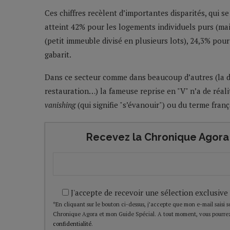
Ces chiffres recèlent d’importantes disparités, qui s
atteint 42% pour les logements individuels purs (mai
(petit immeuble divisé en plusieurs lots), 24,3% pou
gabarit.
Dans ce secteur comme dans beaucoup d’autres (la dis
restauration…) la fameuse reprise en "V" n’a de réalit
vanishing
(qui signifie "s’évanouir") ou du terme frança
Recevez la Chronique Agora 
J'accepte de recevoir une sélection exclusive
*En cliquant sur le bouton ci-dessus, j’accepte que mon e-mail saisi soi
Chronique Agora et mon Guide Spécial. A tout moment, vous pourrez
confidentialité
.