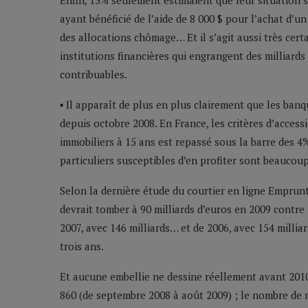
Enfin, 13% seulement estimaient que leur situation s’
ayant bénéficié de l’aide de 8 000 $ pour l’achat d’
des allocations chômage… Et il s’agit aussi très cer
institutions financières qui engrangent des milliard
contribuables.
▪ Il apparaît de plus en plus clairement que les ban
depuis octobre 2008. En France, les critères d’accessi
immobiliers à 15 ans est repassé sous la barre des 4
particuliers susceptibles d’en profiter sont beaucou
Selon la dernière étude du courtier en ligne Emprunt
devrait tomber à 90 milliards d’euros en 2009 contre 
2007, avec 146 milliards… et de 2006, avec 154 milli
trois ans.
Et aucune embellie ne dessine réellement avant 2010
860 (de septembre 2008 à août 2009) ; le nombre de m