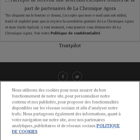
part de partenaires de La Chronique Agora
*En cliquant sur le bouton ci-dessus, j’accepte que mon e-mail saisi soit utilisé,
traité et exploité pour que je reçoive la newsletter gratuite de La Chronique Agora
et mon Guide Spécial. A tout moment, vous pourrez vous désinscrire de La
Chronique Agora. Voir notre
Politique de confidentialité
.
Trustpilot
Nous utilisons des cookies pour nous assurer du bon
fonctionnement de notre site, pour personnaliser notre
LIENS UTILES
contenu et nos publicités, pour proposer des fonctionnalités
disponibles sur les réseaux sociaux et afin d’analyser notre
CGU
-
POLITIQUE DE CONFIDENTIALITÉ
-
POLITIQUE DES COOKIES
-
trafic. Nous partageons également des informations, quant à
MENTIONS LÉGALES
-
AIDE
votre navigation sur notre site, avec nos partenaires
analytiques, publicitaires et de réseaux sociaux.
POLITIQUE
CONTACT
DE COOKIES
service-clients@publications-agora.fr