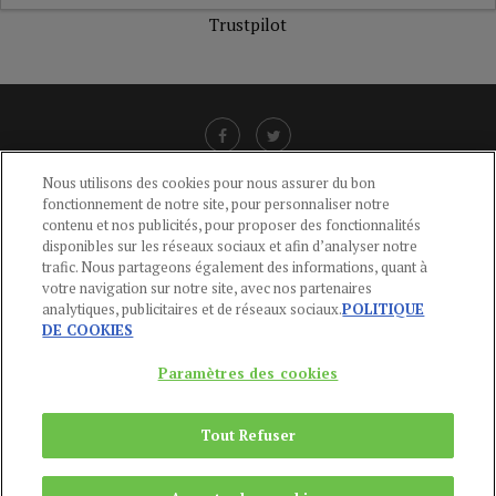
Trustpilot
Nous utilisons des cookies pour nous assurer du bon
fonctionnement de notre site, pour personnaliser notre
LIENS UTILES
contenu et nos publicités, pour proposer des fonctionnalités
disponibles sur les réseaux sociaux et afin d’analyser notre
CGU
-
POLITIQUE DE CONFIDENTIALITÉ
-
POLITIQUE DES COOKIES
-
trafic. Nous partageons également des informations, quant à
MENTIONS LÉGALES
-
AIDE
votre navigation sur notre site, avec nos partenaires
analytiques, publicitaires et de réseaux sociaux.
POLITIQUE
CONTACT
DE COOKIES
service-clients@publications-agora.fr
01 44 59 91 11
Paramètres des cookies
Du Lundi au Vendredi, 9h-13h et 14h-17h
136 Rue Saint-Denis 75002 PARIS
Tout Refuser
Copyright © 2024
Publications Agora