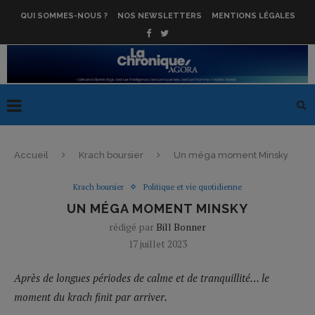
QUI SOMMES-NOUS ?
NOS NEWSLETTERS
MENTIONS LÉGALES
Accueil
Krach boursier
Un méga moment Minsky
Krach boursier
Politique et vie quotidienne
UN MÉGA MOMENT MINSKY
rédigé par
Bill Bonner
17 juillet 2023
Après de longues périodes de calme et de tranquillité… le
moment du krach finit par arriver.