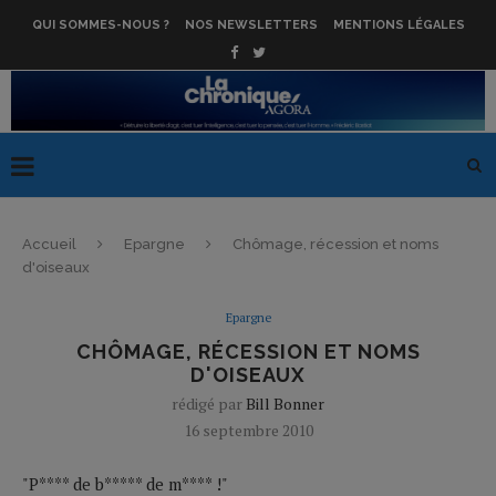
QUI SOMMES-NOUS ?
NOS NEWSLETTERS
MENTIONS LÉGALES
Accueil
Epargne
Chômage, récession et noms
d'oiseaux
Epargne
CHÔMAGE, RÉCESSION ET NOMS
D'OISEAUX
rédigé par
Bill Bonner
16 septembre 2010
"P**** de b***** de m**** !"