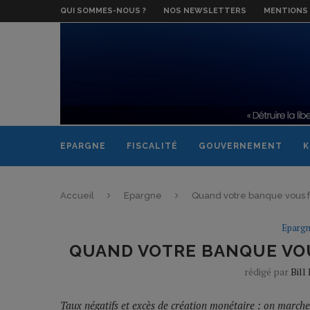
QUI SOMMES-NOUS ?
NOS NEWSLETTERS
MENTIONS 
EPARGNE
FISCALITÉ
GOUVERNEMENT
K
Accueil
Epargne
Quand votre banque vous f
Eparg
QUAND VOTRE BANQUE VO
rédigé par
Bill
Taux négatifs et excès de création monétaire : on march