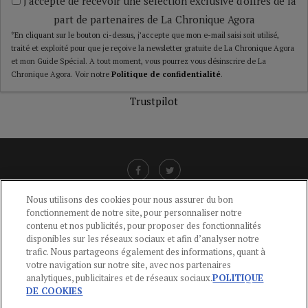
J'accepte de recevoir une sélection exclusive d'offres de la
part de partenaires de La Chronique Agora
*En cliquant sur le bouton ci-dessus, j’accepte que mon e-mail saisi soit utilisé,
traité et exploité pour que je reçoive la newsletter gratuite de La Chronique Agora
et mon Guide Spécial. A tout moment, vous pourrez vous désinscrire de La
Chronique Agora. Voir notre
Politique de confidentialité
.
Trustpilot
Nous utilisons des cookies pour nous assurer du bon
fonctionnement de notre site, pour personnaliser notre
LIENS UTILES
contenu et nos publicités, pour proposer des fonctionnalités
disponibles sur les réseaux sociaux et afin d’analyser notre
CGU
-
POLITIQUE DE CONFIDENTIALITÉ
-
POLITIQUE DES COOKIES
-
trafic. Nous partageons également des informations, quant à
MENTIONS LÉGALES
-
AIDE
votre navigation sur notre site, avec nos partenaires
analytiques, publicitaires et de réseaux sociaux.
POLITIQUE
CONTACT
DE COOKIES
service-clients@publications-agora.fr