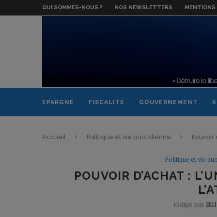
QUI SOMMES-NOUS ?
NOS NEWSLETTERS
MENTIONS 
EPARGNE
FISCALITÉ
GOUVERNEMENT
K
Accueil
Politique et vie quotidienne
Pouvoir 
Politique et vie qu
POUVOIR D’ACHAT : L’
L’
rédigé par
Bil