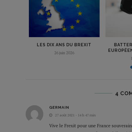
E DE LA
LES DIX ANS DU BREXIT
BATTERI
E : LE...
EUROPÉEN 
26 juin 2026
25
4 CO
GERMAIN
27 août 2021 - 14 h 47 min
Vive le Frexit pour une France souverain