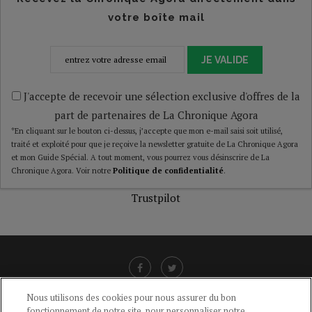
votre boîte mail
JE VALIDE
J'accepte de recevoir une sélection exclusive d'offres de la
part de partenaires de La Chronique Agora
*En cliquant sur le bouton ci-dessus, j’accepte que mon e-mail saisi soit utilisé,
traité et exploité pour que je reçoive la newsletter gratuite de La Chronique Agora
et mon Guide Spécial. A tout moment, vous pourrez vous désinscrire de La
Chronique Agora. Voir notre
Politique de confidentialité
.
Trustpilot
Nous utilisons des cookies pour nous assurer du bon
fonctionnement de notre site, pour personnaliser notre