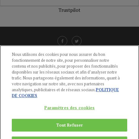
Trustpilot
Nous utilisons des cookies pour nous assurer du bon
fonctionnement de notre site, pour personnaliser notre
LIENS UTILES
contenu et nos publicités, pour proposer des fonctionnalités
disponibles sur les réseaux sociaux et afin d’analyser notre
CGU
-
POLITIQUE DE CONFIDENTIALITÉ
-
POLITIQUE DES COOKIES
-
trafic. Nous partageons également des informations, quant à
MENTIONS LÉGALES
-
AIDE
votre navigation sur notre site, avec nos partenaires
analytiques, publicitaires et de réseaux sociaux.
POLITIQUE
CONTACT
DE COOKIES
service-clients@publications-agora.fr
01 44 59 91 11
Paramètres des cookies
Du Lundi au Vendredi, 9h-13h et 14h-17h
136 Rue Saint-Denis 75002 PARIS
Tout Refuser
Copyright © 2024
Publications Agora