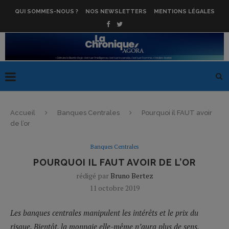
QUI SOMMES-NOUS ?
NOS NEWSLETTERS
MENTIONS LÉGALES
Accueil
Banques Centrales
Pourquoi il FAUT avoir
de l’or
Banques Centrales
POURQUOI IL FAUT AVOIR DE L’OR
rédigé par
Bruno Bertez
11 octobre 2019
Les banques centrales manipulent les intérêts et le prix du
risque. Bientôt, la monnaie elle-même n’aura plus de sens.