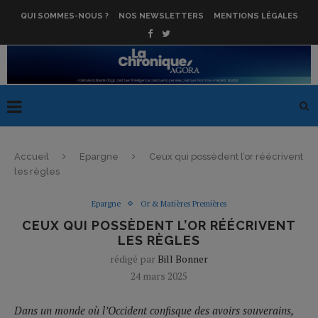
QUI SOMMES-NOUS ?
NOS NEWSLETTERS
MENTIONS LÉGALES
Accueil
Epargne
Ceux qui possèdent l’or réécrivent
les règles
Epargne
Or & Matières Premières
CEUX QUI POSSÈDENT L’OR RÉÉCRIVENT
LES RÈGLES
rédigé par
Bill Bonner
24 mars 2025
Dans un monde où l’Occident confisque des avoirs souverains,