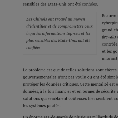
sensibles des Etats-Unis ont été confiées.
Beaucoup
Les Chinois ont trouvé un moyen
cyberpira
d’identifier et de compromettre ceux
grand-cho
à qui les informations top-secret les
firewalls
e
plus sensibles des Etats-Unis ont été
contrôle
confiées
et les g
informat
Le problème est que de telles solutions sont chères e
gouvernementales n’ont pas voulu ou ont été simple
protéger les données critiques. Cette mentalité est e
données, à la fois financier et en termes de sécurité
solutions qui semblaient coûteuses hier semblent a
les systèmes piratés.
Un énorme raz-de-marée de plusieurs milliards de doll