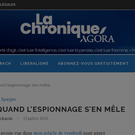
LÉGALES
RACH
LIBERALISME
ABONNEZ-VOUS GRATUITEMENT
and l’espionnage s’en mêle
Epargne
QUAND L’ESPIONNAGE S’EN MÊLE
ickards
13 juillet 2015
s avons vus dans
mon article de vendredi
sont assez