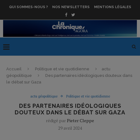
QUI SOMMES-NOUS ?
NOS NEWSLETTERS
MENTIONS LÉGALES
Accueil
Politique et vie quotidienne
actu
géopolitique
Des partenaires idéologiques douteux dans
le débat sur Gaza
actu géopolitique
Politique et vie quotidienne
DES PARTENAIRES IDÉOLOGIQUES
DOUTEUX DANS LE DÉBAT SUR GAZA
rédigé par
Pieter Cleppe
29 avril 2024