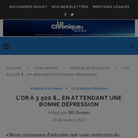
QUI SOMMES-NOUS ?
NOS NEWSLETTERS
MENTIONS LÉGALES
Accueil
Liberalisme
Inflation et récession
L’or
à 3 500 $… en attendant une bonne dépression
Inflation et récession
Or & Matières Premières
L’OR À 3 500 $… EN ATTENDANT UNE
BONNE DÉPRESSION
rédigé par
Bill Bonner
20 décembre 2011
▪ Nous continuons d’attendre une vraie correction du