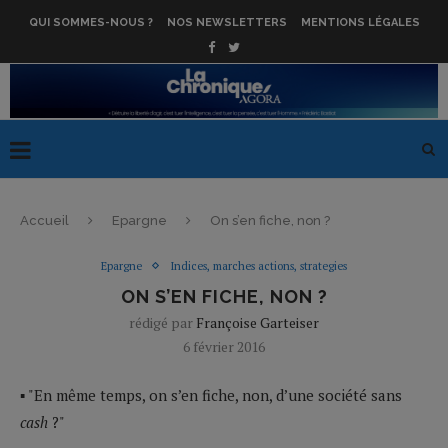
QUI SOMMES-NOUS ?
NOS NEWSLETTERS
MENTIONS LÉGALES
Accueil
Epargne
On s’en fiche, non ?
Epargne
Indices, marches actions, strategies
ON S’EN FICHE, NON ?
rédigé par
Françoise Garteiser
6 février 2016
▪ "En même temps, on s’en fiche, non, d’une société sans
cash
?"