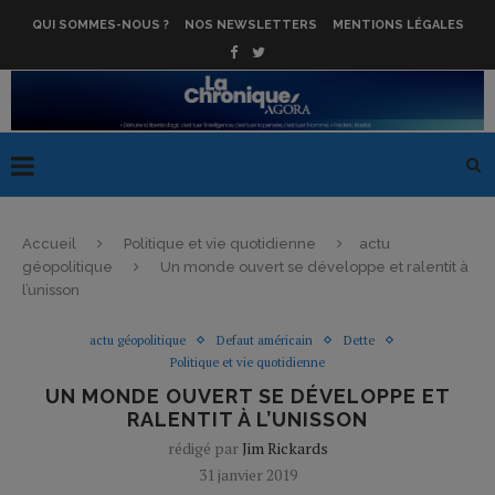
QUI SOMMES-NOUS ?
NOS NEWSLETTERS
MENTIONS LÉGALES
Accueil
Politique et vie quotidienne
actu
géopolitique
Un monde ouvert se développe et ralentit à
l’unisson
actu géopolitique
Defaut américain
Dette
Politique et vie quotidienne
UN MONDE OUVERT SE DÉVELOPPE ET
RALENTIT À L’UNISSON
rédigé par
Jim Rickards
31 janvier 2019