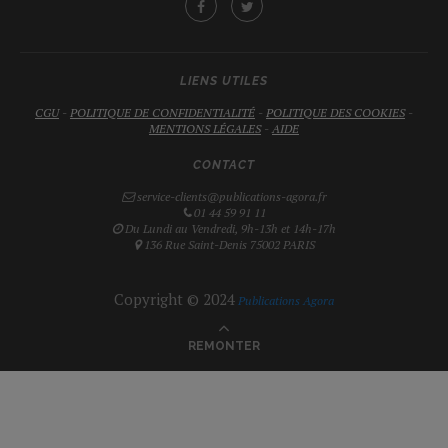
LIENS UTILES
CGU
-
POLITIQUE DE CONFIDENTIALITÉ
-
POLITIQUE DES COOKIES
-
MENTIONS LÉGALES
-
AIDE
CONTACT
service-clients@publications-agora.fr
01 44 59 91 11
Du Lundi au Vendredi, 9h-13h et 14h-17h
136 Rue Saint-Denis 75002 PARIS
Copyright © 2024
Publications Agora
REMONTER