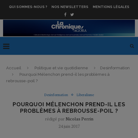
QUI SOMMES-NOUS ?
NOS NEWSLETTERS
MENTIONS LÉGALES
Accueil
Politique et vie quotidienne
Desinformation
Pourquoi Mélenchon prend-il les problèmes à
rebrousse-poil ?
Desinformation
Liberalisme
POURQUOI MÉLENCHON PREND-IL LES
PROBLÈMES À REBROUSSE-POIL ?
rédigé par
Nicolas Perrin
24 juin 2017