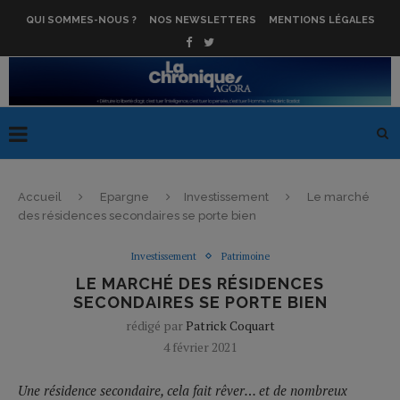
QUI SOMMES-NOUS ?
NOS NEWSLETTERS
MENTIONS LÉGALES
Accueil
Epargne
Investissement
Le marché
des résidences secondaires se porte bien
Investissement
Patrimoine
LE MARCHÉ DES RÉSIDENCES
SECONDAIRES SE PORTE BIEN
rédigé par
Patrick Coquart
4 février 2021
Une résidence secondaire, cela fait rêver… et de nombreux