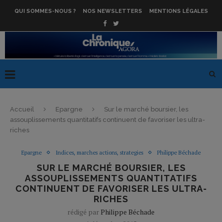
QUI SOMMES-NOUS ?
NOS NEWSLETTERS
MENTIONS LÉGALES
Accueil
Epargne
Sur le marché boursier, les
assouplissements quantitatifs continuent de favoriser les ultra-
riches
Epargne
Indices, marches actions, strategies
Philippe Béchade
SUR LE MARCHÉ BOURSIER, LES
ASSOUPLISSEMENTS QUANTITATIFS
CONTINUENT DE FAVORISER LES ULTRA-
RICHES
rédigé par
Philippe Béchade