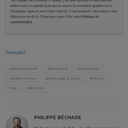
*En cliquant sur le bouton ci-dessus, j’accepte que mon e-mail saisi soit
utilisé, traité et exploité pour que je reçoive la newsletter gratuite de La
Chronique Agora et mon Guide Spécial. A tout moment, vous pourrez vous
désinscrire de de La Chronique Agora. Voir notre
Politique de
confidentialité
.
Trustpilot
BERNARD MADOFF
BNP PARIBAS
EURO DOLLAR
GEORGE W. BUSH
MOUNTAZER AL ZAÏDI
PÉTROLE
TARP
TRÉSOR US
PHILIPPE BÉCHADE