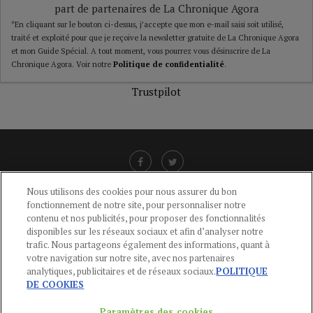
part de partenaires de La Chronique Agora
*En cliquant sur le bouton ci-dessus, j’accepte que mon e-mail saisi soit utilisé,
traité et exploité pour que je reçoive la newsletter gratuite de La Chronique Agora
et mon Guide Spécial. A tout moment, vous pourrez vous désinscrire de La
Chronique Agora. Voir notre
Politique de confidentialité
.
Trustpilot
Nous utilisons des cookies pour nous assurer du bon
fonctionnement de notre site, pour personnaliser notre
LIENS UTILES
contenu et nos publicités, pour proposer des fonctionnalités
disponibles sur les réseaux sociaux et afin d’analyser notre
CGU
-
POLITIQUE DE CONFIDENTIALITÉ
-
POLITIQUE DES COOKIES
-
trafic. Nous partageons également des informations, quant à
MENTIONS LÉGALES
-
AIDE
votre navigation sur notre site, avec nos partenaires
analytiques, publicitaires et de réseaux sociaux.
POLITIQUE
CONTACT
DE COOKIES
service-clients@publications-agora.fr
01 44 59 91 11
Paramètres des cookies