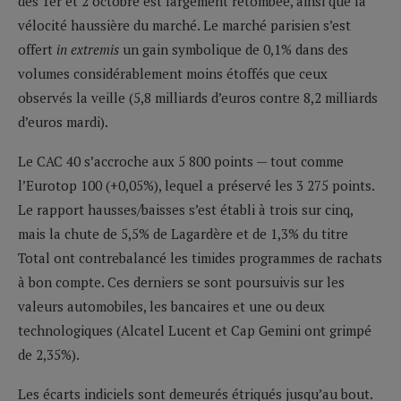
des 1er et 2 octobre est largement retombée, ainsi que la
vélocité haussière du marché. Le marché parisien s’est
offert
in extremis
un gain symbolique de 0,1% dans des
volumes considérablement moins étoffés que ceux
observés la veille (5,8 milliards d’euros contre 8,2 milliards
d’euros mardi).
Le CAC 40 s’accroche aux 5 800 points — tout comme
l’Eurotop 100 (+0,05%), lequel a préservé les 3 275 points.
Le rapport hausses/baisses s’est établi à trois sur cinq,
mais la chute de 5,5% de Lagardère et de 1,3% du titre
Total ont contrebalancé les timides programmes de rachats
à bon compte. Ces derniers se sont poursuivis sur les
valeurs automobiles, les bancaires et une ou deux
technologiques (Alcatel Lucent et Cap Gemini ont grimpé
de 2,35%).
Les écarts indiciels sont demeurés étriqués jusqu’au bout.