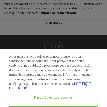
traité et exploité pour que je reçoive la newsletter gratuite de La Chronique Agora
et mon Guide Spécial. A tout moment, vous pourrez vous désinscrire de La
Chronique Agora. Voir notre
Politique de confidentialité
.
Trustpilot
Nous utilisons des cookies pour nous assurer du bon
fonctionnement de notre site, pour personnaliser notre
LIENS UTILES
contenu et nos publicités, pour proposer des fonctionnalités
disponibles sur les réseaux sociaux et afin d’analyser notre
CGU
-
POLITIQUE DE CONFIDENTIALITÉ
-
POLITIQUE DES COOKIES
-
trafic. Nous partageons également des informations, quant à
MENTIONS LÉGALES
-
AIDE
votre navigation sur notre site, avec nos partenaires
analytiques, publicitaires et de réseaux sociaux.
POLITIQUE
CONTACT
DE COOKIES
service-clients@publications-agora.fr
01 44 59 91 11
Paramètres des cookies
Du Lundi au Vendredi, 9h-13h et 14h-17h
136 Rue Saint-Denis 75002 PARIS