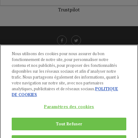
Trustpilot
Nous utilisons des cookies pour nous assurer du bon
fonctionnement de notre site, pour personnaliser notre
LIENS UTILES
contenu et nos publicités, pour proposer des fonctionnalités
disponibles sur les réseaux sociaux et afin d’analyser notre
CGU
-
POLITIQUE DE CONFIDENTIALITÉ
-
POLITIQUE DES COOKIES
-
trafic. Nous partageons également des informations, quant à
MENTIONS LÉGALES
-
AIDE
votre navigation sur notre site, avec nos partenaires
analytiques, publicitaires et de réseaux sociaux.
POLITIQUE
CONTACT
DE COOKIES
service-clients@publications-agora.fr
01 44 59 91 11
Paramètres des cookies
Du Lundi au Vendredi, 9h-13h et 14h-17h
136 Rue Saint-Denis 75002 PARIS
Tout Refuser
Copyright © 2024
Publications Agora