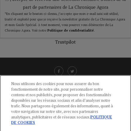
part de partenaires de La Chronique Agora
*En cliquant sur le bouton ci-dessus, j’accepte que mon e-mail saisi soit utilisé,
traité et exploité pour que je reçoive la newsletter gratuite de La Chronique Agora
et mon Guide Spécial. A tout moment, vous pourrez vous désinscrire de La
Chronique Agora. Voir notre
Politique de confidentialité
.
Trustpilot
Nous utilisons des cookies pour nous assurer du bon
fonctionnement de notre site, pour personnaliser notre
LIENS UTILES
contenu et nos publicités, pour proposer des fonctionnalités
disponibles sur les réseaux sociaux et afin d’analyser notre
CGU
-
POLITIQUE DE CONFIDENTIALITÉ
-
POLITIQUE DES COOKIES
-
trafic. Nous partageons également des informations, quant à
MENTIONS LÉGALES
-
AIDE
votre navigation sur notre site, avec nos partenaires
analytiques, publicitaires et de réseaux sociaux.
POLITIQUE
CONTACT
DE COOKIES
service-clients@publications-agora.fr