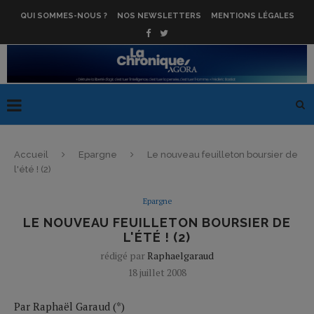
QUI SOMMES-NOUS ?
NOS NEWSLETTERS
MENTIONS LÉGALES
Accueil
Epargne
Le nouveau feuilleton boursier de
l'été ! (2)
Epargne
LE NOUVEAU FEUILLETON BOURSIER DE
L'ÉTÉ ! (2)
rédigé par
Raphaelgaraud
18 juillet 2008
Par Raphaël Garaud (*)