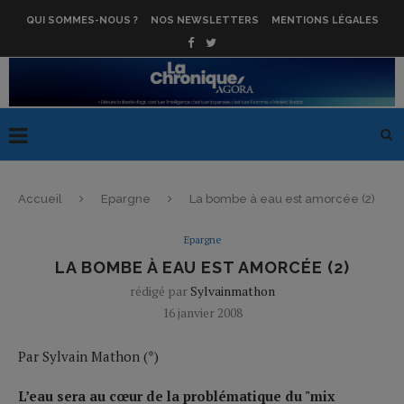
QUI SOMMES-NOUS ?
NOS NEWSLETTERS
MENTIONS LÉGALES
Accueil
Epargne
La bombe à eau est amorcée (2)
Epargne
LA BOMBE À EAU EST AMORCÉE (2)
rédigé par
Sylvainmathon
16 janvier 2008
Par Sylvain Mathon (*)
L’eau sera au cœur de la problématique du "mix