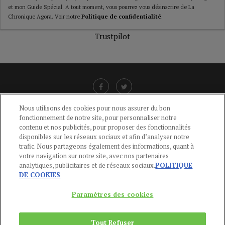
et mon Guide Spécial. A tout moment, vous pourrez vous désinscrire de La
Chronique Agora. Voir notre
Politique de confidentialité
.
Trustpilot
Nous utilisons des cookies pour nous assurer du bon
fonctionnement de notre site, pour personnaliser notre
LIENS UTILES
contenu et nos publicités, pour proposer des fonctionnalités
disponibles sur les réseaux sociaux et afin d’analyser notre
CGU
-
POLITIQUE DE CONFIDENTIALITÉ
-
POLITIQUE DES COOKIES
-
trafic. Nous partageons également des informations, quant à
MENTIONS LÉGALES
-
AIDE
votre navigation sur notre site, avec nos partenaires
analytiques, publicitaires et de réseaux sociaux.
POLITIQUE
CONTACT
DE COOKIES
service-clients@publications-agora.fr
01 44 59 91 11
Paramètres des cookies
Du Lundi au Vendredi, 9h-13h et 14h-17h
136 Rue Saint-Denis 75002 PARIS
Tout Refuser