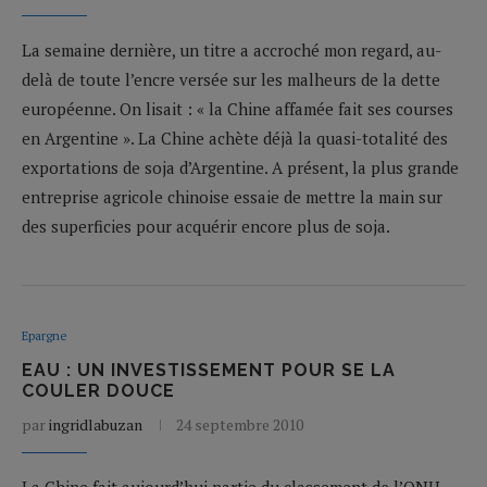
La semaine dernière, un titre a accroché mon regard, au-
delà de toute l’encre versée sur les malheurs de la dette
européenne. On lisait : « la Chine affamée fait ses courses
en Argentine ». La Chine achète déjà la quasi-totalité des
exportations de soja d’Argentine. A présent, la plus grande
entreprise agricole chinoise essaie de mettre la main sur
des superficies pour acquérir encore plus de soja.
Epargne
EAU : UN INVESTISSEMENT POUR SE LA
COULER DOUCE
par
ingridlabuzan
24 septembre 2010
La Chine fait aujourd’hui partie du classement de l’ONU