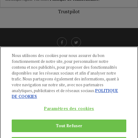
Trustpilot
Nous utilisons des cookies pour nous assurer du bon
fonctionnement de notre site, pour personnaliser notre
LIENS UTILES
contenu et nos publicités, pour proposer des fonctionnalités
disponibles sur les réseaux sociaux et afin d’analyser notre
CGU
-
POLITIQUE DE CONFIDENTIALITÉ
-
POLITIQUE DES COOKIES
-
trafic. Nous partageons également des informations, quant à
MENTIONS LÉGALES
-
AIDE
votre navigation sur notre site, avec nos partenaires
analytiques, publicitaires et de réseaux sociaux.
POLITIQUE
CONTACT
DE COOKIES
service-clients@publications-agora.fr
01 44 59 91 11
Paramètres des cookies
Du Lundi au Vendredi, 9h-13h et 14h-17h
136 Rue Saint-Denis 75002 PARIS
Tout Refuser
Copyright © 2024
Publications Agora