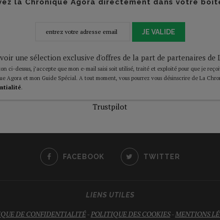
ez la Chronique Agora directement dans votre boît
JE VALIDE
voir une sélection exclusive d'offres de la part de partenaires d
on ci-dessus, j’accepte que mon e-mail saisi soit utilisé, traité et exploité pour que je reço
ue Agora et mon Guide Spécial. A tout moment, vous pourrez vous désinscrire de La Chro
ntialité
.
Trustpilot
FACEBOOK
TWITTER
LIENS UTILES
IQUE DE CONFIDENTIALITÉ
-
POLITIQUE DES COOKIES
-
MENTIONS LÉ