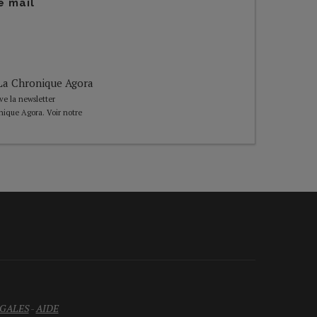
e mail
e La Chronique Agora
ive la newsletter
nique Agora. Voir notre
GALES
-
AIDE