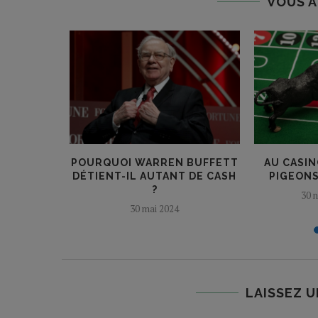
VOUS A
RAIGNENT
POURQUOI WARREN BUFFETT
AU CASIN
RISE
DÉTIENT-IL AUTANT DE CASH
PIGEONS
N°3
?
30 
30 mai 2024
LAISSEZ 