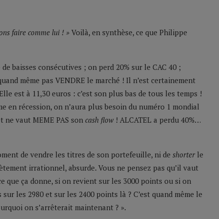
ons faire comme lui ! »
Voilà, en synthèse, ce que Philippe
de baisses consécutives ; on perd 20% sur le CAC 40 ;
a quand même pas VENDRE le marché ! Il n’est certainement
lle est à 11,30 euros : c’est son plus bas de tous les temps !
e en récession, on n’aura plus besoin du numéro 1 mondial
 et ne vaut MEME PAS son
cash flow
! ALCATEL a perdu 40%…
oment de vendre les titres de son portefeuille, ni de
shorter
le
tement irrationnel, absurde. Vous ne pensez pas qu’il vaut
e que ça donne, si on revient sur les 3000 points ou si on
sur les 2980 et sur les 2400 points là ? C’est quand même le
urquoi on s’arrêterait maintenant ? ».