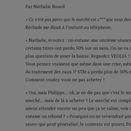
Par Nathalie Boneil
« Ce n’est pas parce que le marché est c*** que nous dev
Béchade me disait à l’instant au téléphone.
« Nathalie, écoutez : on entame une onzième séance 
certains titres ont perdu 50% sur un mois. On ne v
plus question de jouer la baisse. Regardez VEOLIA ! E
Vous pensez vraiment que même dans une crise, mêm
du traitement des eaux !? STM a perdu plus de 30%
Comment voulez-vous ne pas acheter !
« Oui, mais Philippe… ok, je ne dis pas que c’est le m
marché… mais de là à acheter ? Le marché est complè
mieux attendre encore un peu que ça se calme, voir c
entame un rebond ? » Pourquoi on ne reviendrait pas 
sauve-qui-peut généralisé, le contexte est pourri. Po