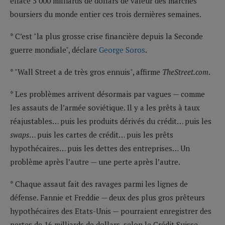
effacé 5 000 milliards de dollars de valeur des marchés
boursiers du monde entier ces trois dernières semaines.
* C’est "la plus grosse crise financière depuis la Seconde
guerre mondiale", déclare
George Soros
.
* "Wall Street a de très gros ennuis", affirme
TheStreet.com
.
* Les problèmes arrivent désormais par vagues — comme
les assauts de l’armée soviétique. Il y a les prêts à taux
réajustables… puis les produits dérivés du crédit… puis les
swaps
… puis les cartes de crédit… puis les prêts
hypothécaires… puis les dettes des entreprises… Un
problème après l’autre — une perte après l’autre.
* Chaque assaut fait des ravages parmi les lignes de
défense. Fannie et Freddie — deux des plus gros prêteurs
hypothécaires des Etats-Unis — pourraient enregistrer des
pertes de 16 milliards de dollars, selon le Crédit Suisse.