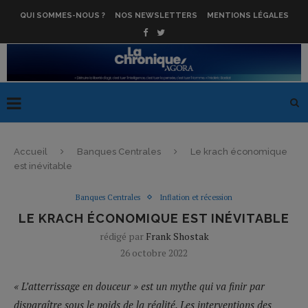
QUI SOMMES-NOUS ?
NOS NEWSLETTERS
MENTIONS LÉGALES
Accueil
Banques Centrales
Le krach économique
est inévitable
Banques Centrales
Inflation et récession
LE KRACH ÉCONOMIQUE EST INÉVITABLE
rédigé par
Frank Shostak
26 octobre 2022
« L’atterrissage en douceur » est un mythe qui va finir par
disparaître sous le poids de la réalité. Les interventions des