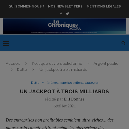
QUI SOMMES-NOUS ?
NOS NEWSLETTERS
MENTIONS LÉGALES
Accueil
Politique et vie quotidienne
Argent public
Dette
Un jackpot à trois milliards
Dette
Indices, marches actions, strategies
UN JACKPOT À TROIS MILLIARDS
rédigé par
Bill Bonner
6 juillet 2021
Des entreprises non profitables semblent ultra-riches… des
plans sur la comète attirent même les plus sérieux des