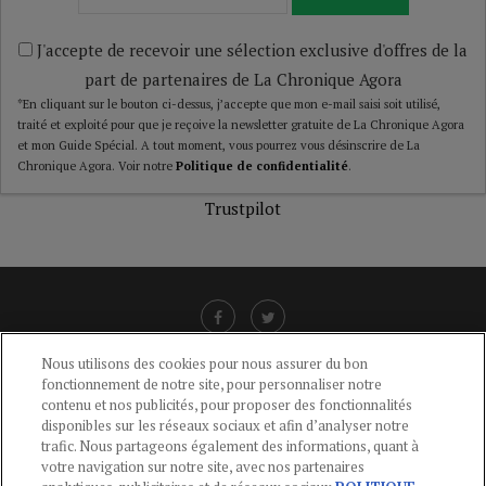
J'accepte de recevoir une sélection exclusive d'offres de la
part de partenaires de La Chronique Agora
*En cliquant sur le bouton ci-dessus, j’accepte que mon e-mail saisi soit utilisé,
traité et exploité pour que je reçoive la newsletter gratuite de La Chronique Agora
et mon Guide Spécial. A tout moment, vous pourrez vous désinscrire de La
Chronique Agora. Voir notre
Politique de confidentialité
.
Trustpilot
Nous utilisons des cookies pour nous assurer du bon
fonctionnement de notre site, pour personnaliser notre
LIENS UTILES
contenu et nos publicités, pour proposer des fonctionnalités
disponibles sur les réseaux sociaux et afin d’analyser notre
CGU
-
POLITIQUE DE CONFIDENTIALITÉ
-
POLITIQUE DES COOKIES
-
trafic. Nous partageons également des informations, quant à
MENTIONS LÉGALES
-
AIDE
votre navigation sur notre site, avec nos partenaires