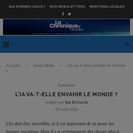
QUI SOMMES-NOUS ?
NOS NEWSLETTERS
MENTIONS LÉGALES
Accueil
Deep State
L’IA va-t-elle envahir le monde
?
Deep State
L’IA VA-T-ELLE ENVAHIR LE MONDE ?
rédigé par
Jim Rickards
29 août 2024
L’IA doit être surveillée, et il est important de se poser les
bonnes questions. Mais il y a certainement des choses plus à