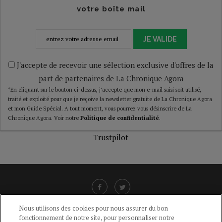
votre boîte mail
JE VALIDE
J'accepte de recevoir une sélection exclusive d'offres de la
part de partenaires de La Chronique Agora
*En cliquant sur le bouton ci-dessus, j’accepte que mon e-mail saisi soit utilisé,
traité et exploité pour que je reçoive la newsletter gratuite de La Chronique Agora
et mon Guide Spécial. A tout moment, vous pourrez vous désinscrire de La
Chronique Agora. Voir notre
Politique de confidentialité
.
Trustpilot
Nous utilisons des cookies pour nous assurer du bon
fonctionnement de notre site, pour personnaliser notre