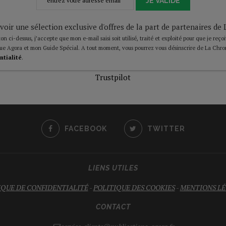
JE VALIDE
voir une sélection exclusive d'offres de la part de partenaires d
on ci-dessus, j’accepte que mon e-mail saisi soit utilisé, traité et exploité pour que je reço
ue Agora et mon Guide Spécial. A tout moment, vous pourrez vous désinscrire de La Chro
ntialité
.
Trustpilot
FACEBOOK
TWITTER
LIENS UTILES
IQUE DE CONFIDENTIALITÉ
-
POLITIQUE DES COOKIES
-
MENTIONS LÉ
CONTACT