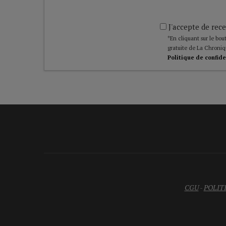
J'accepte de rece
*En cliquant sur le bout
gratuite de La Chroniq
Politique de confide
CGU
-
POLIT