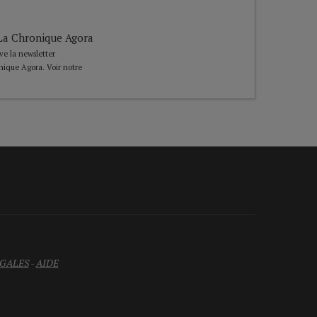
e La Chronique Agora
ive la newsletter
nique Agora. Voir notre
GALES
-
AIDE