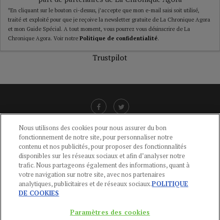
*En cliquant sur le bouton ci-dessus, j’accepte que mon e-mail saisi soit utilisé,
traité et exploité pour que je reçoive la newsletter gratuite de La Chronique Agora
et mon Guide Spécial. A tout moment, vous pourrez vous désinscrire de La
Chronique Agora. Voir notre
Politique de confidentialité
.
Trustpilot
Nous utilisons des cookies pour nous assurer du bon
fonctionnement de notre site, pour personnaliser notre
LIENS UTILES
contenu et nos publicités, pour proposer des fonctionnalités
disponibles sur les réseaux sociaux et afin d’analyser notre
CGU
-
POLITIQUE DE CONFIDENTIALITÉ
-
POLITIQUE DES COOKIES
-
trafic. Nous partageons également des informations, quant à
MENTIONS LÉGALES
-
AIDE
votre navigation sur notre site, avec nos partenaires
analytiques, publicitaires et de réseaux sociaux.
POLITIQUE
CONTACT
DE COOKIES
service-clients@publications-agora.fr
01 44 59 91 11
Paramètres des cookies
Du Lundi au Vendredi, 9h-13h et 14h-17h