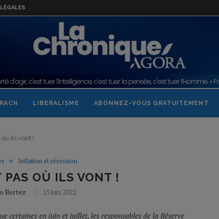
LÉGALES
RACH
LIBERALISME
ABONNEZ-VOUS GRATUITEMENT
où ils vont !
es
Inflation et récession
 PAS OÙ ILS VONT !
o Bertez
13 juin 2022
 certaines en juin et juillet, les responsables de la Réserve