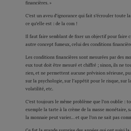
financières. »
C’est un aveu d’ignorance qui fait s’écrouler toute 
ce qu’elle est : de la com !
Il faut faire semblant de fixer un objectif pour faire 
autre concept fumeux, celui des conditions financièr
Les conditions financières sont mesurées par des mo
eux tout doit être mesuré et chiffré ; sinon, ils ne 
rien, et ne permettent aucune prévision sérieuse, pu
sur la psychologie, sur l’appétit pour le risque, sur 
volatilité, etc.
C’est toujours le même problème que l’on oublie : t
exemple la tarte à la crème de la masse monétaire, sa
la monnaie peut varier… et que l’on ne sait pas com
Ce fut la grande surprise des années qui ont suivi la