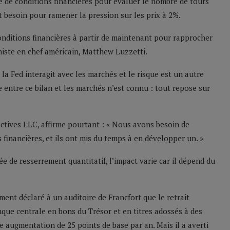
 de conditions financières pour évaluer le nombre de tours
 besoin pour ramener la pression sur les prix à 2%.
conditions financières à partir de maintenant pour rapprocher
omiste en chef américain, Matthew Luzzetti.
la Fed interagit avec les marchés et le risque est un autre
ntre ce bilan et les marchés n’est connu : tout repose sur
ctives LLC, affirme pourtant : « Nous avons besoin de
 financières, et ils ont mis du temps à en développer un. »
ée de resserrement quantitatif, l’impact varie car il dépend du
ent déclaré à un auditoire de Francfort que le retrait
que centrale en bons du Trésor et en titres adossés à des
augmentation de 25 points de base par an. Mais il a averti