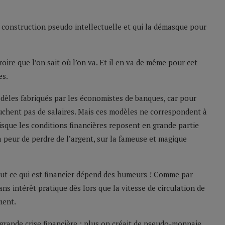
la construction pseudo intellectuelle et qui la démasque pour
croire que l’on sait où l’on va. Et il en va de même pour cet
es.
dèles fabriqués par les économistes de banques, car pour
touchent pas de salaires. Mais ces modèles ne correspondent à
isque les conditions financières reposent en grande partie
la peur de perdre de l’argent, sur la fameuse et magique
out ce qui est financier dépend des humeurs ! Comme par
ns intérêt pratique dès lors que la vitesse de circulation de
ment.
 grande crise financière : plus on créait de pseudo-monnaie