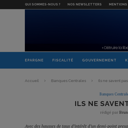
QUI SOMMES-NOUS ?
NOS NEWSLETTERS
MENTIONS 
EPARGNE
FISCALITÉ
GOUVERNEMENT
K
Accueil
Banques Centrales
Ils ne savent pas 
Banques Central
ILS NE SAVENT
rédigé par
Brun
Avec des hausses de taux d’intérêt d’un demi-point presque