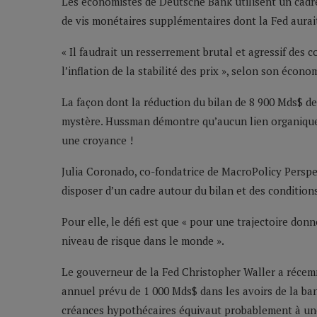
Les économistes de Deutsche Bank utilisent un cadre
de vis monétaires supplémentaires dont la Fed aurait
« Il faudrait un resserrement brutal et agressif des 
l’inflation de la stabilité des prix », selon son écon
La façon dont la réduction du bilan de 8 900 Mds$ de 
mystère. Hussman démontre qu’aucun lien organique e
une croyance !
Julia Coronado, co-fondatrice de MacroPolicy Perspe
disposer d’un cadre autour du bilan et des conditions
Pour elle, le défi est que « pour une trajectoire donn
niveau de risque dans le monde ».
Le gouverneur de la Fed Christopher Waller a récemm
annuel prévu de 1 000 Mds$ dans les avoirs de la ban
créances hypothécaires équivaut probablement à une 