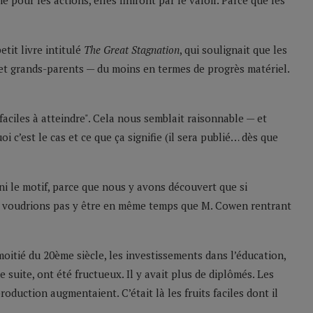
pour les actions, elles finiront par le valoir. Parce que les
tit livre intitulé
The Great Stagnation
, qui soulignait que les
 et grands-parents — du moins en termes de progrès matériel.
 faciles à atteindre". Cela nous semblait raisonnable — et
i c’est le cas et ce que ça signifie (il sera publié… dès que
rni le motif, parce que nous y avons découvert que si
 voudrions pas y être en même temps que M. Cowen rentrant
oitié du 20ème siècle, les investissements dans l’éducation,
de suite, ont été fructueux. Il y avait plus de diplômés. Les
oduction augmentaient. C’était là les fruits faciles dont il