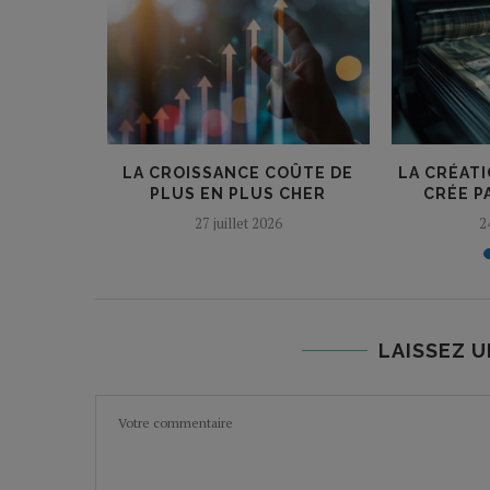
QUE :
LA CROISSANCE COÛTE DE
LA CRÉAT
TRICE DE
PLUS EN PLUS CHER
CRÉE P
27 juillet 2026
2
25
LAISSEZ 