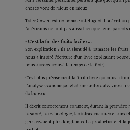
Mais certaines personnes pensent que quoi qu’on paie 
choses vont de mieux en mieux.
Tyler Cowen est un homme intelligent. Il a écrit un pe
Américains ne font pas aussi bien que leurs parents
▪ C’est la fin des fruits faciles…
Son explication ? Ils avaient déjà "ramassé les fruits
nous a inspiré l’écriture d’un livre expliquant pourquo
nous aurons trouvé le temps de le finir).
C’est plus précisément la fin du livre qui nous a fou
l’analyse économique était une autoroute… nous ne
du bureau.
Il décrit correctement comment, durant la première m
la santé, la technologie, les infrastructures et ainsi 
gens vivaient plus longtemps. La productivité et la pr
parlait.