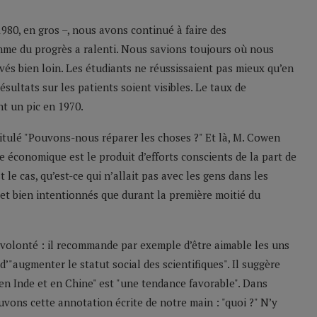
980, en gros –, nous avons continué à faire des
hme du progrès a ralenti. Nous savions toujours où nous
és bien loin. Les étudiants ne réussissaient pas mieux qu’en
ésultats sur les patients soient visibles. Le taux de
nt un pic en 1970.
intitulé "Pouvons-nous réparer les choses ?" Et là, M. Cowen
e économique est le produit d’efforts conscients de la part de
 le cas, qu’est-ce qui n’allait pas avec les gens dans les
s et bien intentionnés que durant la première moitié du
 volonté : il recommande par exemple d’être aimable les uns
d’"augmenter le statut social des scientifiques". Il suggère
 en Inde et en Chine" est "une tendance favorable". Dans
uvons cette annotation écrite de notre main : "quoi ?" N’y