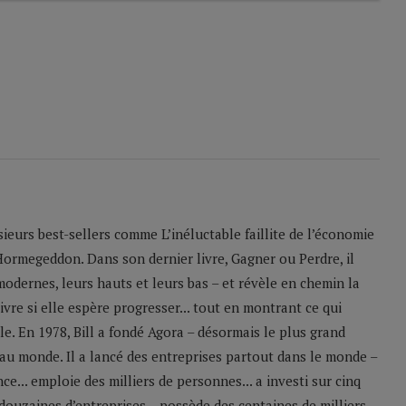
sieurs best-sellers comme L’inéluctable faillite de l’économie
Hormegeddon. Dans son dernier livre, Gagner ou Perdre, il
odernes, leurs hauts et leurs bas – et révèle en chemin la
ivre si elle espère progresser... tout en montrant ce qui
le. En 1978, Bill a fondé Agora – désormais le plus grand
u monde. Il a lancé des entreprises partout dans le monde –
e... emploie des milliers de personnes... a investi sur cinq
 douzaines d’entreprises... possède des centaines de milliers