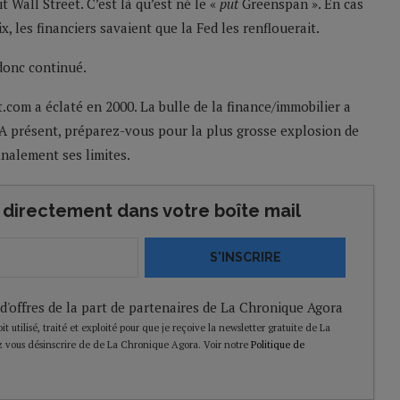
t Wall Street. C’est là qu’est né le «
put
Greenspan ». En cas
x, les financiers savaient que la Fed les renflouerait.
donc continué.
t.com a éclaté en 2000. La bulle de la finance/immobilier a
 A présent, préparez-vous pour la plus grosse explosion de
inalement ses limites.
directement dans votre boîte mail
S'INSCRIRE
 d'offres de la part de partenaires de La Chronique Agora
t utilisé, traité et exploité pour que je reçoive la newsletter gratuite de La
 vous désinscrire de de La Chronique Agora. Voir notre
Politique de