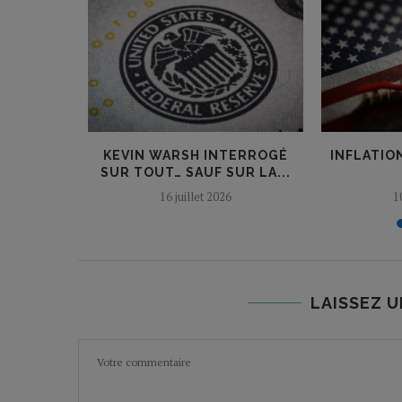
RMÉ LE
KEVIN WARSH INTERROGÉ
INFLATION
ACHÈTE...
SUR TOUT… SAUF SUR LA...
16 juillet 2026
1
LAISSEZ 