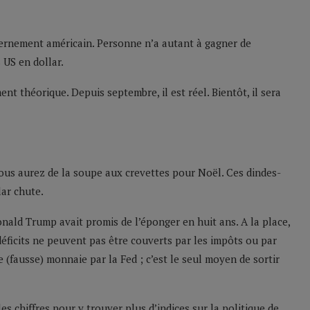
ernement américain. Personne n’a autant à gagner de
s US en dollar.
ent théorique. Depuis septembre, il est réel. Bientôt, il sera
, vous aurez de la soupe aux crevettes pour Noël. Ces dindes-
lar chute.
nald Trump avait promis de l’éponger en huit ans. A la place,
déficits ne peuvent pas être couverts par les impôts ou par
 (fausse) monnaie par la Fed ; c’est le seul moyen de sortir
es chiffres pour y trouver plus d’indices sur la politique de