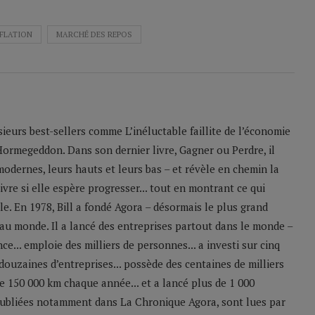
NFLATION
MARCHÉ DES REPOS
sieurs best-sellers comme L’inéluctable faillite de l’économie
Hormegeddon. Dans son dernier livre, Gagner ou Perdre, il
odernes, leurs hauts et leurs bas – et révèle en chemin la
ivre si elle espère progresser... tout en montrant ce qui
le. En 1978, Bill a fondé Agora – désormais le plus grand
u monde. Il a lancé des entreprises partout dans le monde –
e... emploie des milliers de personnes... a investi sur cinq
 douzaines d’entreprises... possède des centaines de milliers
 de 150 000 km chaque année... et a lancé plus de 1 000
 publiées notamment dans La Chronique Agora, sont lues par