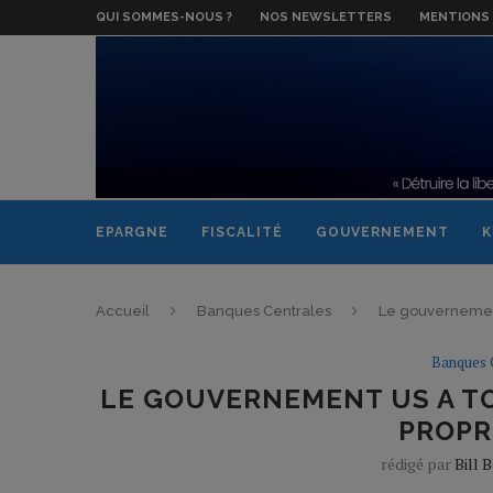
QUI SOMMES-NOUS ?
NOS NEWSLETTERS
MENTIONS 
EPARGNE
FISCALITÉ
GOUVERNEMENT
K
Accueil
Banques Centrales
Le gouvernement
Banques 
LE GOUVERNEMENT US A TO
PROPR
rédigé par
Bill 