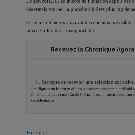
De son côté, la Fed injecte de l’inflation depuis des 
désormais tourner la planche à billets plus rapideme
Ces deux éléments suivront des chemins prévisible
puis de tolérable à insupportable.
Recevez la Chronique Agora 
J'accepte de recevoir une sélection exclusive
*En cliquant sur le bouton ci-dessus, j’accepte que mon e-mail saisi soi
Chronique Agora et mon Guide Spécial. A tout moment, vous pourrez
confidentialité
.
Trustpilot